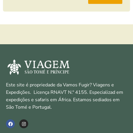
Este site é propriedade da Vamos Fugir? Viagens e
Expedições. Licença RNAVT N.º 4155. Especializad em
expedições e safaris em África. Estamos sediados em
São Tomé e Portugal.
F
I
a
n
c
s