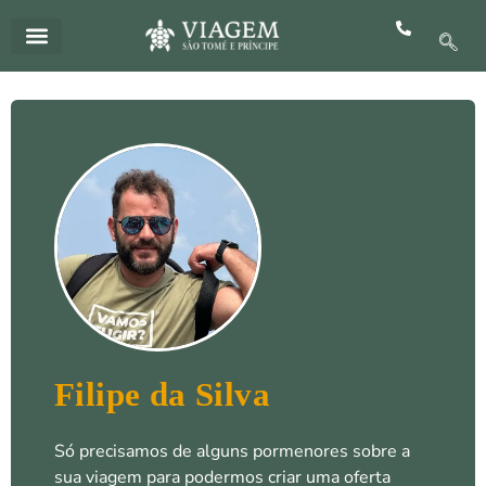
Skip
to
content
Quem Somos
Tudo Incluído 5 Estrelas
Filipe da Silva
Só precisamos de alguns pormenores sobre a
sua viagem para podermos criar uma oferta