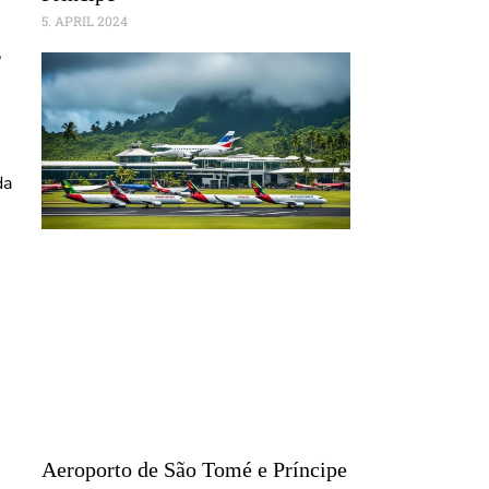
5. APRIL 2024
,
e
da
s
Aeroporto de São Tomé e Príncipe