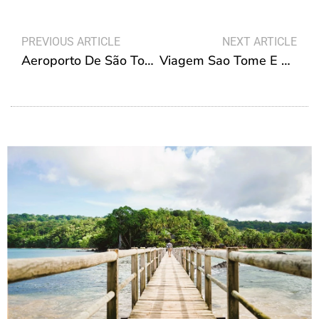
Prev
N
PREVIOUS ARTICLE
NEXT ARTICLE
Aeroporto De São Tomé E Príncipe
Viagem Sao Tome E Principe