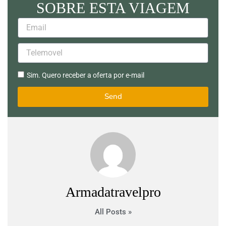
SOBRE ESTA VIAGEM
Email
Telemovel
Sim.
Sim. Quero receber a oferta por e-mail
Quero
receber
Send
a
oferta
por
e-
mail
Armadatravelpro
All Posts »