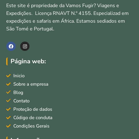
Este site é propriedade da Vamos Fugir? Viagens e
Expedições. Licença RNAVT N.º 4155. Especializad em
expedições e safaris em África. Estamos sediados em
São Tomé e Portugal.
F
I
a
n
c
s
e
t
Página web:
b
a
o
g
o
r
Inicio
k
a
m
Sobre a empresa
Blog
Contato
Proteção de dados
Código de conduta
Condições Gerais