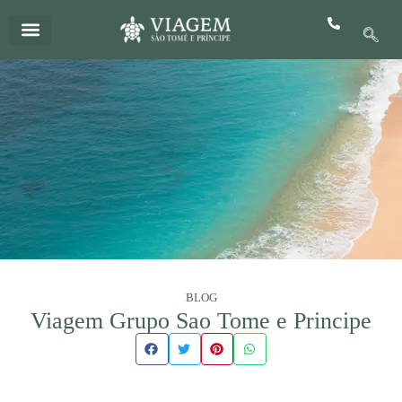
Skip
to
content
Quem Somos
Tudo Incluído 5 Estrelas
BLOG
Viagem Grupo Sao Tome e Principe