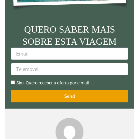
QUERO SABER MAIS
SOBRE ESTA VIAGEM
Email
Telemovel
Sim.
Sim. Quero receber a oferta por e-mail
Quero
receber
Send
a
oferta
por
e-
mail