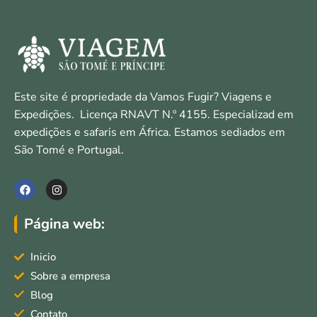
Este site é propriedade da Vamos Fugir? Viagens e
Expedições. Licença RNAVT N.º 4155. Especializad em
expedições e safaris em África. Estamos sediados em
São Tomé e Portugal.
F
I
a
n
c
s
e
t
Página web:
b
a
o
g
o
r
Inicio
k
a
m
Sobre a empresa
Blog
Contato