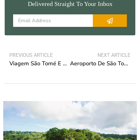
Delivered Straight To Your Inbox
Submit
Email
Prev
N
PREVIOUS ARTICLE
NEXT ARTICLE
Viagem São Tomé E Príncipe Melhor Altura
Aeroporto De São Tomé E Príncipe