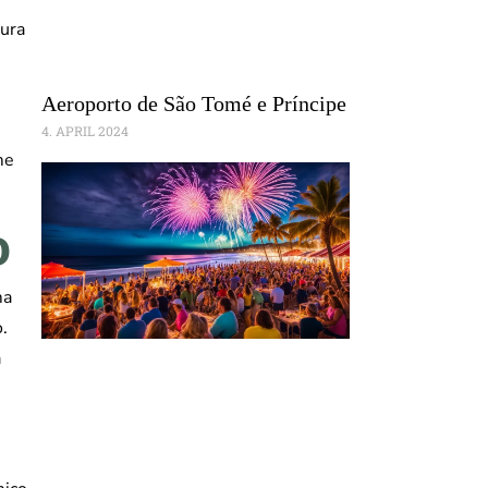
tura
Aeroporto de São Tomé e Príncipe
4. APRIL 2024
me
o
ma
.
a