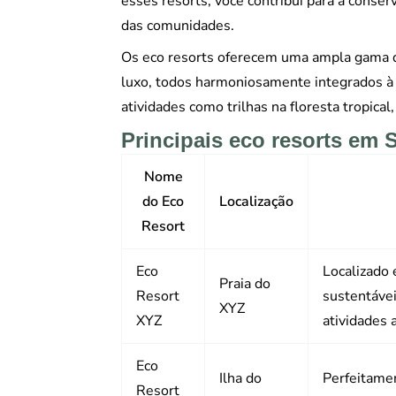
esses resorts, você contribui para a conse
das comunidades.
Os eco resorts oferecem uma ampla gama d
luxo, todos harmoniosamente integrados à 
atividades como trilhas na floresta tropica
Principais eco resorts em 
Nome
do Eco
Localização
Resort
Eco
Localizado 
Praia do
Resort
sustentávei
XYZ
XYZ
atividades a
Eco
Ilha do
Perfeitamen
Resort