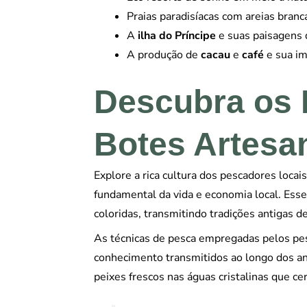
Praias paradisíacas com areias branca
A
ilha do Príncipe
e suas paisagens
A produção de
cacau
e
café
e sua im
Descubra os 
Botes Artesa
Explore a rica cultura dos pescadores locai
fundamental da vida e economia local. Ess
coloridas, transmitindo tradições antigas 
As técnicas de pesca empregadas pelos pes
conhecimento transmitidos ao longo dos an
peixes frescos nas águas cristalinas que ce