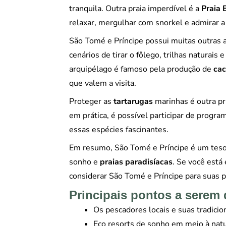
tranquila. Outra praia imperdível é a
Praia 
relaxar, mergulhar com snorkel e admirar a
São Tomé e Príncipe possui muitas outras 
cenários de tirar o fôlego, trilhas naturai
arquipélago é famoso pela produção de
ca
que valem a visita.
Proteger as
tartarugas
marinhas é outra pr
em prática, é possível participar de progr
essas espécies fascinantes.
Em resumo, São Tomé e Príncipe é um tesou
sonho e
praias paradisíacas
. Se você está
considerar São Tomé e Príncipe para suas
Principais pontos a serem
Os pescadores locais e suas tradici
Eco resorts de sonho em meio à nat