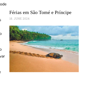
pode
Férias em São Tomé e Príncipe
18. JUNE 2024
s
o
o
var
e