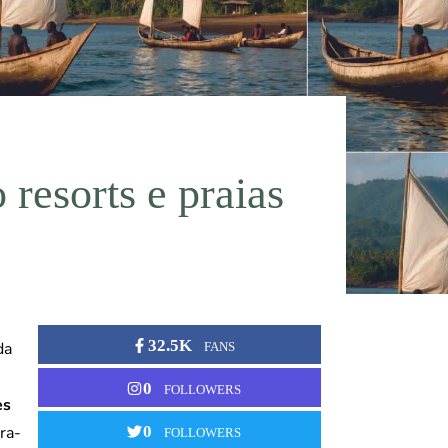
 resorts e praias
32.5K
da
FANS
0
FOLLOWERS
es
ra-
0
FOLLOWERS