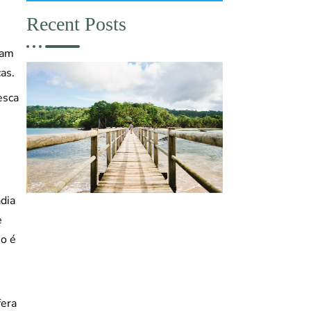
Recent Posts
gam
as.
esca
dia
e
so é
fera