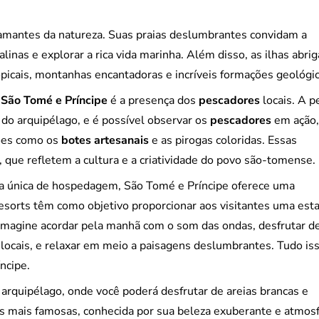
amantes da natureza. Suas praias deslumbrantes convidam a
alinas e explorar a rica vida marinha. Além disso, as ilhas abri
opicais, montanhas encantadoras e incríveis formações geológic
e
São Tomé e Príncipe
é a presença dos
pescadores
locais. A p
do arquipélago, e é possível observar os
pescadores
em ação,
ções como os
botes artesanais
e as pirogas coloridas. Essas
 que refletem a cultura e a criatividade do povo são-tomense.
a única de hospedagem, São Tomé e Príncipe oferece uma
esorts têm como objetivo proporcionar aos visitantes uma esta
Imagine acordar pela manhã com o som das ondas, desfrutar d
e locais, e relaxar em meio a paisagens deslumbrantes. Tudo is
ncipe.
arquipélago, onde você poderá desfrutar de areias brancas e
 mais famosas, conhecida por sua beleza exuberante e atmos