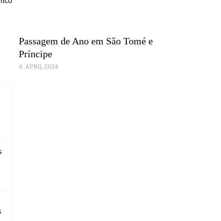
mico
Passagem de Ano em São Tomé e
Príncipe
4. APRIL 2024
s
s