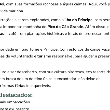
Boi
, com suas formações rochosas e águas calmas. Aqui, você 
 vida marinha.
atrações a serem exploradas, como a
ilha do Príncipe
, com seu
s e a imponente montanha do
Pico do Cão Grande
. Além disso, o
cau
e
café
, com plantações históricas e locais de processament
ioridade em São Tomé e Príncipe. Com esforços de conservaçã
amas de voluntariado e
turismo
responsável para ajudar a preser
ro a ser descoberto, com sua cultura pitoresca, eco resorts d
 em busca de um destino único e encantador, não deixe de
 próximas
férias
inesquecíveis.
 destacados:
onais embarcações
ureza exuberante