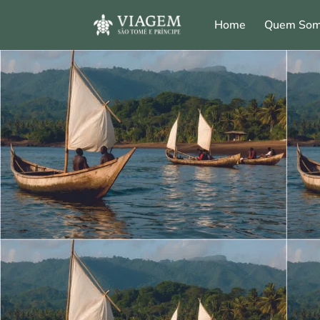
Skip
Home
Quem So
to
content