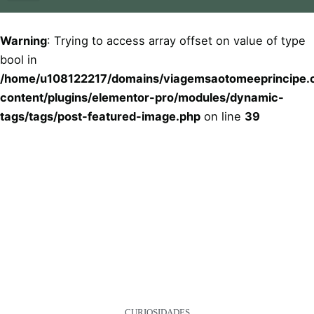
Quem Somos
Tudo Incluído 5 Estrelas
Warning
: Trying to access array offset on value of type
bool in
/home/u108122217/domains/viagemsaotomeeprincipe.c
content/plugins/elementor-pro/modules/dynamic-
tags/tags/post-featured-image.php
on line
39
CURIOSIDADES