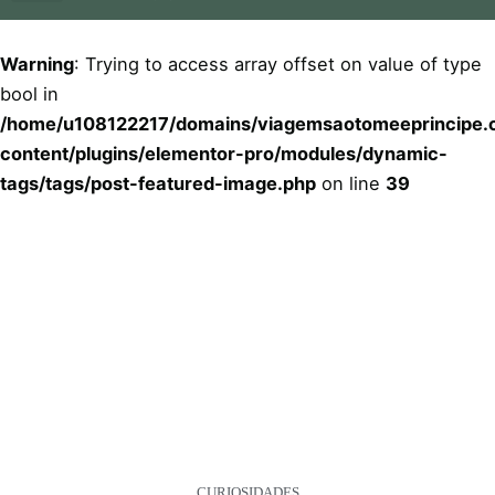
Quem Somos
Tudo Incluído 5 Estrelas
Warning
: Trying to access array offset on value of type
bool in
/home/u108122217/domains/viagemsaotomeeprincipe.c
content/plugins/elementor-pro/modules/dynamic-
tags/tags/post-featured-image.php
on line
39
CURIOSIDADES