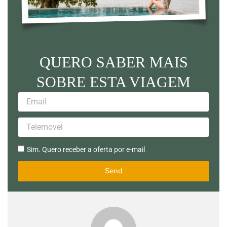
QUERO SABER MAIS
SOBRE ESTA VIAGEM
Email
Telemovel
Sim.
Sim. Quero receber a oferta por e-mail
Quero
receber
Send
a
oferta
por
e-
mail