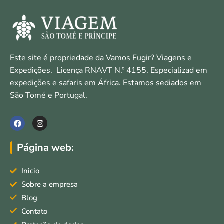
Este site é propriedade da Vamos Fugir? Viagens e
Expedições. Licença RNAVT N.º 4155. Especializad em
expedições e safaris em África. Estamos sediados em
São Tomé e Portugal.
F
I
a
n
c
s
e
t
Página web:
b
a
o
g
o
r
Inicio
k
a
m
Sobre a empresa
Blog
Contato