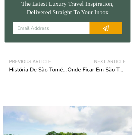
The Latest Luxury Travel Inspiration,
Delivered Straight To Your Inbox
Submit
Email
Prev
N
PREVIOUS ARTICLE
NEXT ARTICLE
História De São Tomé E Príncipe: Uma Jornada Fascinante
Onde Ficar Em São Tomé?