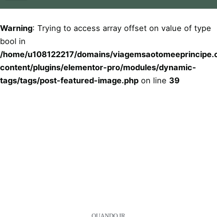
Quem Somos
Tudo Incluído 5 Estrelas
Warning
: Trying to access array offset on value of type
bool in
/home/u108122217/domains/viagemsaotomeeprincipe.c
content/plugins/elementor-pro/modules/dynamic-
tags/tags/post-featured-image.php
on line
39
QUANDO IR