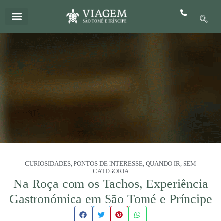
Skip
to
content
Quem Somos
Tudo Incluído 5 Estrelas
CURIOSIDADES
,
PONTOS DE INTERESSE
,
QUANDO IR
,
SEM
CATEGORIA
Na Roça com os Tachos, Experiência
Gastronómica em São Tomé e Príncipe