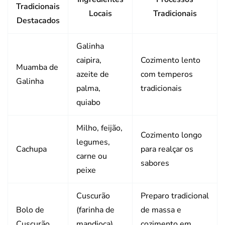
Tradicionais
Locais
Tradicionais
Destacados
Galinha
caipira,
Cozimento lento
Muamba de
azeite de
com temperos
Galinha
palma,
tradicionais
quiabo
Milho, feijão,
Cozimento longo
legumes,
Cachupa
para realçar os
carne ou
sabores
peixe
Cuscurão
Preparo tradicional
Bolo de
(farinha de
de massa e
Cuscurão
mandioca),
cozimento em