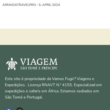
ARMADATRAVELPRO
5. APRIL 2024
Este site é propriedade da Vamos Fugir? Viagens e
Expedições. Licença RNAVT N.º 4155. Especializad em
expedições e safaris em África. Estamos sediados em
São Tomé e Portugal.
F
I