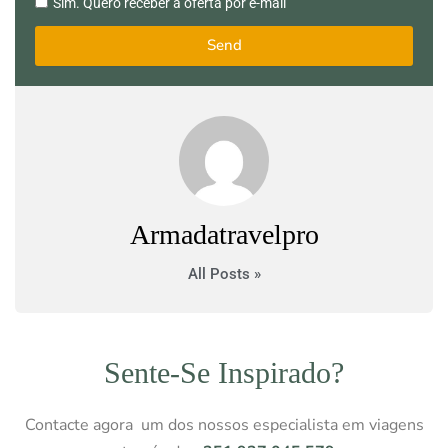
Sim. Quero receber a oferta por e-mail
Quero
receber
Send
a
oferta
por
e-
mail
Armadatravelpro
All Posts »
Sente-Se Inspirado?
Contacte agora um dos nossos especialista em viagens