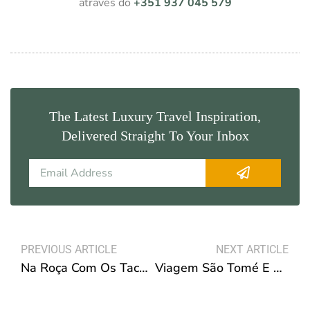
através do
+351 937 045 579
The Latest Luxury Travel Inspiration,
Delivered Straight To Your Inbox
Submit
Email
Prev
N
PREVIOUS ARTICLE
NEXT ARTICLE
Na Roça Com Os Tachos, Experiência Gastronómica Em São Tomé E Príncipe
Viagem São Tomé E Príncipe Melhor Altura