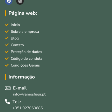
a
n
c
s
e
t
Página web:
b
a
o
g
o
r
Inicio
k
a
m
Sobre a empresa
Blog
Contato
Proteção de dados
Código de conduta
Condições Gerais
Informação
E-mail
info@vamosfugir.pt
Tel.:
+351 927063685